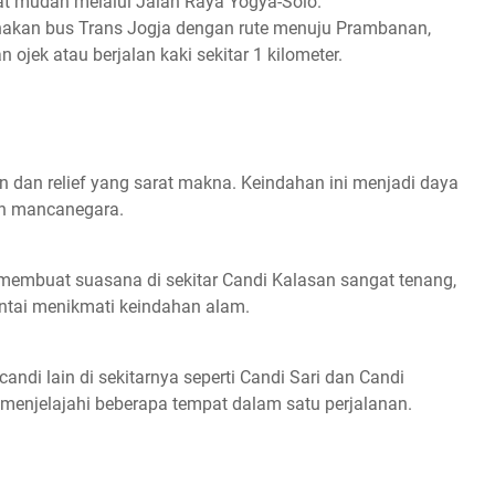
at mudah melalui Jalan Raya Yogya-Solo.
kan bus Trans Jogja dengan rute menuju Prambanan,
ojek atau berjalan kaki sekitar 1 kilometer.
n dan relief yang sarat makna. Keindahan ini menjadi daya
un mancanegara.
 membuat suasana di sekitar Candi Kalasan sangat tenang,
antai menikmati keindahan alam.
andi lain di sekitarnya seperti Candi Sari dan Candi
enjelajahi beberapa tempat dalam satu perjalanan.