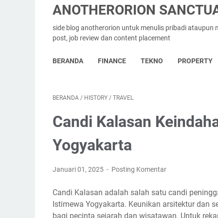
ANOTHERORION SANCTUA
side blog anotherorion untuk menulis pribadi ataupu
post, job review dan content placement
BERANDA
FINANCE
TEKNO
PROPERTY
BERANDA
/
HISTORY
/
TRAVEL
Candi Kalasan Keindah
Yogyakarta
Januari 01, 2025
Posting Komentar
Candi Kalasan adalah salah satu candi peningg
Istimewa Yogyakarta. Keunikan arsitektur dan s
bagi pecinta sejarah dan wisatawan. Untuk reka