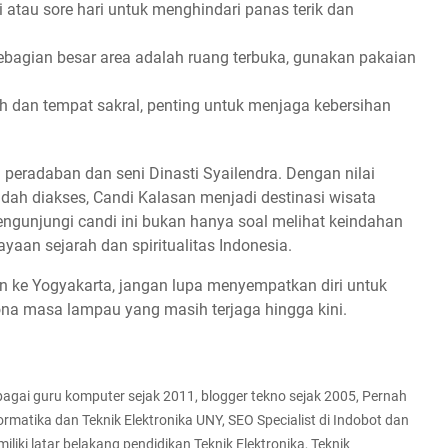
 atau sore hari untuk menghindari panas terik dan
bagian besar area adalah ruang terbuka, gunakan pakaian
h dan tempat sakral, penting untuk menjaga kebersihan
 peradaban dan seni Dinasti Syailendra. Dengan nilai
udah diakses, Candi Kalasan menjadi destinasi wisata
engunjungi candi ini bukan hanya soal melihat keindahan
yaan sejarah dan spiritualitas Indonesia.
n ke Yogyakarta, jangan lupa menyempatkan diri untuk
na masa lampau yang masih terjaga hingga kini.
ebagai guru komputer sejak 2011, blogger tekno sejak 2005, Pernah
ormatika dan Teknik Elektronika UNY, SEO Specialist di Indobot dan
iliki latar belakang pendidikan Teknik Elektronika, Teknik