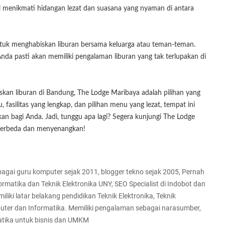
l menikmati hidangan lezat dan suasana yang nyaman di antara
uk menghabiskan liburan bersama keluarga atau teman-teman.
 Anda pasti akan memiliki pengalaman liburan yang tak terlupakan di
skan liburan di Bandung, The Lodge Maribaya adalah pilihan yang
 fasilitas yang lengkap, dan pilihan menu yang lezat, tempat ini
n bagi Anda. Jadi, tunggu apa lagi? Segera kunjungi The Lodge
 berbeda dan menyenangkan!
ebagai guru komputer sejak 2011, blogger tekno sejak 2005, Pernah
ormatika dan Teknik Elektronika UNY, SEO Specialist di Indobot dan
iliki latar belakang pendidikan Teknik Elektronika, Teknik
uter dan Informatika. Memiliki pengalaman sebagai narasumber,
matika untuk bisnis dan UMKM