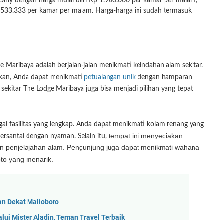
ly dengan harga mulai dari Rp 1.900.000 per kamar per malam,
533.333 per kamar per malam. Harga-harga ini sudah termasuk
ge Maribaya adalah berjalan-jalan menikmati keindahan alam sekitar.
kan, Anda dapat menikmati
petualangan unik
dengan hamparan
ekitar The Lodge Maribaya juga bisa menjadi pilihan yang tepat
ai fasilitas yang lengkap. Anda dapat menikmati kolam renang yang
tempat ini menyediakan
ersantai dengan nyaman. Selain itu,
g, dan penjelajahan alam. Pengunjung juga dapat menikmati wahana
oto yang menarik.
an Dekat Malioboro
alui Mister Aladin, Teman Travel Terbaik