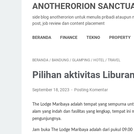
ANOTHERORION SANCTUA
side blog anotherorion untuk menulis pribadi ataupu
post, job review dan content placement
BERANDA
FINANCE
TEKNO
PROPERTY
BERANDA
/
BANDUNG
/
GLAMPING
/
HOTEL
/
TRAVEL
Pilihan aktivitas Libur
September 18, 2023
Posting Komentar
The Lodge Maribaya adalah tempat yang sempurna un
alam yang indah dan fasilitas yang lengkap, tempat in
pengunjungnya.
Jam buka The Lodge Maribaya adalah dari pukul 09.0