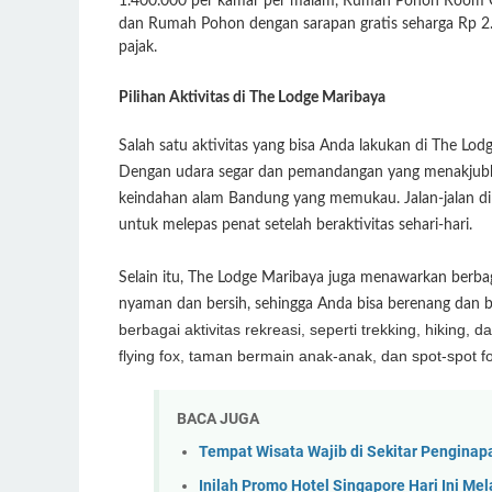
1.400.000 per kamar per malam, Rumah Pohon Room On
dan Rumah Pohon dengan sarapan gratis seharga Rp 2.
pajak.
Pilihan Aktivitas di The Lodge Maribaya
Salah satu aktivitas yang bisa Anda lakukan di The Lod
Dengan udara segar dan pemandangan yang menakjub
keindahan alam Bandung yang memukau. Jalan-jalan di s
untuk melepas penat setelah beraktivitas sehari-hari.
Selain itu, The Lodge Maribaya juga menawarkan berbag
nyaman dan bersih, sehingga Anda bisa berenang dan b
berbagai aktivitas rekreasi, seperti trekking, hikin
flying fox, taman bermain anak-anak, dan spot-spot f
BACA JUGA
Tempat Wisata Wajib di Sekitar Penginap
Inilah Promo Hotel Singapore Hari Ini Mel