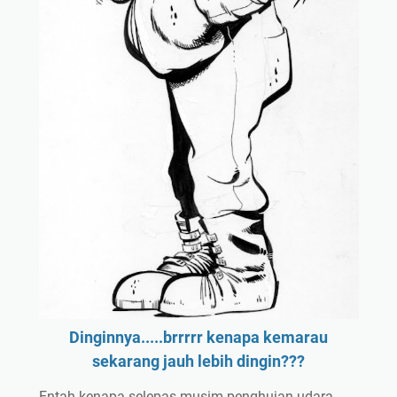
Dinginnya.....brrrrr kenapa kemarau
sekarang jauh lebih dingin???
Entah kenapa selepas musim penghujan udara