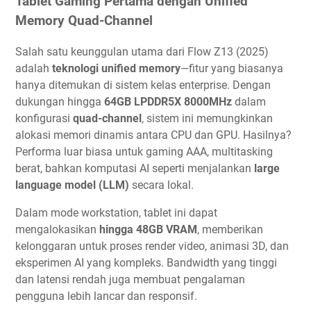
Tablet Gaming Pertama dengan Unified
Memory Quad-Channel
Salah satu keunggulan utama dari Flow Z13 (2025)
adalah
teknologi unified memory
—fitur yang biasanya
hanya ditemukan di sistem kelas enterprise. Dengan
dukungan hingga
64GB LPDDR5X 8000MHz
dalam
konfigurasi
quad-channel
, sistem ini memungkinkan
alokasi memori dinamis antara CPU dan GPU. Hasilnya?
Performa luar biasa untuk gaming AAA, multitasking
berat, bahkan komputasi AI seperti menjalankan
large
language model (LLM)
secara lokal.
Dalam mode workstation, tablet ini dapat
mengalokasikan
hingga 48GB VRAM
, memberikan
kelonggaran untuk proses render video, animasi 3D, dan
eksperimen AI yang kompleks. Bandwidth yang tinggi
dan latensi rendah juga membuat pengalaman
pengguna lebih lancar dan responsif.