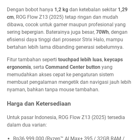
Dengan bobot hanya
1,2 kg
dan ketebalan sekitar
1,29
cm
, ROG Flow Z13 (2025) tetap ringan dan mudah
dibawa, cocok untuk gamer maupun profesional yang
sering bepergian. Baterainya juga besar,
70Wh
, dengan
efisiensi daya tinggi dari prosesor Strix Halo, mampu
bertahan lebih lama dibanding generasi sebelumnya.
Fitur tambahan seperti
touchpad lebih luas
,
keycaps
ergonomis
, serta
Command Center button
yang
memudahkan akses cepat ke pengaturan sistem
membuat pengalaman mengetik dan navigasi jauh lebih
nyaman, bahkan tanpa mouse tambahan.
Harga dan Ketersediaan
Untuk pasar Indonesia, ROG Flow Z13 (2025) tersedia
dalam dua varian:
Rp36.999.000 (Ryzen™ AI Max+ 395 / 32GB RAM /