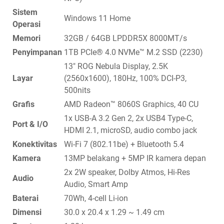
Sistem
Windows 11 Home
Operasi
Memori
32GB / 64GB LPDDR5X 8000MT/s
Penyimpanan
1TB PCIe® 4.0 NVMe™ M.2 SSD (2230)
13" ROG Nebula Display, 2.5K
Layar
(2560x1600), 180Hz, 100% DCI-P3,
500nits
Grafis
AMD Radeon™ 8060S Graphics, 40 CU
1x USB-A 3.2 Gen 2, 2x USB4 Type-C,
Port & I/O
HDMI 2.1, microSD, audio combo jack
Konektivitas
Wi-Fi 7 (802.11be) + Bluetooth 5.4
Kamera
13MP belakang + 5MP IR kamera depan
2x 2W speaker, Dolby Atmos, Hi-Res
Audio
Audio, Smart Amp
Baterai
70Wh, 4-cell Li-ion
Dimensi
30.0 x 20.4 x 1.29 ~ 1.49 cm