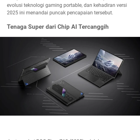
evolusi teknologi gaming portable, dan kehadiran versi
2025 ini menandai puncak pencapaian tersebut.
Tenaga Super dari Chip AI Tercanggih