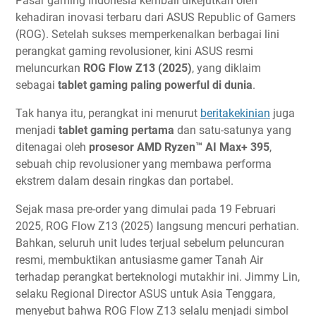
Pasar gaming Indonesia kembali dikejutkan oleh
kehadiran inovasi terbaru dari ASUS Republic of Gamers
(ROG). Setelah sukses memperkenalkan berbagai lini
perangkat gaming revolusioner, kini ASUS resmi
meluncurkan
ROG Flow Z13 (2025)
, yang diklaim
sebagai
tablet gaming paling powerful di dunia
.
Tak hanya itu, perangkat ini menurut
beritakekinian
juga
menjadi
tablet gaming pertama
dan satu-satunya yang
ditenagai oleh
prosesor AMD Ryzen™ AI Max+ 395
,
sebuah chip revolusioner yang membawa performa
ekstrem dalam desain ringkas dan portabel.
Sejak masa pre-order yang dimulai pada 19 Februari
2025, ROG Flow Z13 (2025) langsung mencuri perhatian.
Bahkan, seluruh unit ludes terjual sebelum peluncuran
resmi, membuktikan antusiasme gamer Tanah Air
terhadap perangkat berteknologi mutakhir ini. Jimmy Lin,
selaku Regional Director ASUS untuk Asia Tenggara,
menyebut bahwa ROG Flow Z13 selalu menjadi simbol