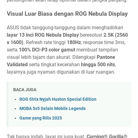
Visual Luar Biasa dengan ROG Nebula Display
ASUS tidak tanggung-tanggung dalam menghadirkan
layar 13 inci ROG Nebula Display
beresolusi
2.5K (2560
x 1600)
. Refresh rate tinggi
180Hz
, response time 3ms,
serta
100% DCI-P3 color gamut
membuat tampilan
visual lebih tajam dan akurat. Dilengkapi
Pantone
Validated
serta tingkat kecerahan
hingga 500 nits
,
layarnya juga nyaman digunakan di luar ruangan.
BACA JUGA
ROG Strix Nyjah Huston Special Edition
MOBA 5v5 Selain Mobile Legends
Game yang Rilis 2025
Tak hanya indah, layar ini juga kuat.
Corning® Gorilla®