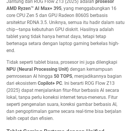
Jantung dari ROG Flow Z13 (2025) adalah
prosesor
AMD Ryzen™ AI Max+ 395
, yang menggabungkan 16
core CPU Zen 5 dan GPU Radeon 8060S berbasis
arsitektur RDNA 3.5. Uniknya, semua itu hadir dalam satu
chip—tanpa kebutuhan GPU diskrit. Hasilnya adalah
tablet yang tidak hanya hemat daya, tetapi tetap
bertenaga setara dengan laptop gaming berkelas high-
end.
Tidak seperti tablet biasa, prosesor ini juga dilengkapi
NPU (Neural Processing Unit)
dengan kemampuan
pemrosesan AI hingga
50 TOPS
, menjadikannya bagian
dari ekosistem
Copilot+ PC
. Ini berarti ROG Flow Z13
(2025) dapat menjalankan fitur-fitur berbasis AI secara
lokal, tanpa perlu koneksi internet terus-menerus. Fitur
seperti pengenalan suara, koreksi gambar berbasis AI,
dan pengoptimalan game secara real-time bisa berjalan
lebih cepat dan efisien.