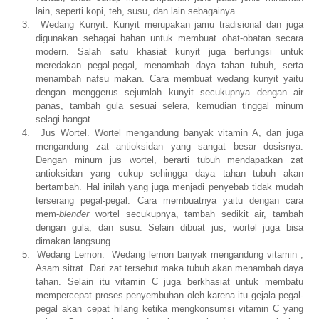
lain, seperti kopi, teh, susu, dan lain sebagainya.
3.
Wedang Kunyit. Kunyit merupakan jamu tradisional dan juga
digunakan sebagai bahan untuk membuat obat-obatan secara
modern. Salah satu khasiat kunyit juga berfungsi untuk
meredakan pegal-pegal, menambah daya tahan tubuh, serta
menambah nafsu makan. Cara membuat wedang kunyit yaitu
dengan menggerus sejumlah kunyit secukupnya dengan air
panas, tambah gula sesuai selera, kemudian tinggal minum
selagi hangat.
4.
Jus Wortel. Wortel mengandung banyak vitamin A, dan juga
mengandung zat antioksidan yang sangat besar dosisnya.
Dengan minum jus wortel, berarti tubuh mendapatkan zat
antioksidan yang cukup sehingga daya tahan tubuh akan
bertambah. Hal inilah yang juga menjadi penyebab tidak mudah
terserang pegal-pegal. Cara membuatnya yaitu dengan cara
mem-
blender
wortel secukupnya, tambah sedikit air, tambah
dengan gula, dan susu. Selain dibuat jus, wortel juga bisa
dimakan langsung.
5.
Wedang Lemon. Wedang lemon banyak mengandung vitamin ,
Asam sitrat. Dari zat tersebut maka tubuh akan menambah daya
tahan. Selain itu vitamin C juga berkhasiat untuk membatu
mempercepat proses penyembuhan oleh karena itu gejala pegal-
pegal akan cepat hilang ketika mengkonsumsi vitamin C yang