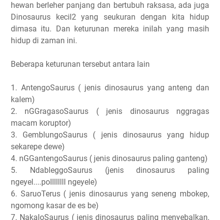
hewan berleher panjang dan bertubuh raksasa, ada juga
Dinosaurus kecil2 yang seukuran dengan kita hidup
dimasa itu. Dan keturunan mereka inilah yang masih
hidup di zaman ini.
Beberapa keturunan tersebut antara lain
1. AntengoSaurus ( jenis dinosaurus yang anteng dan
kalem)
2. nGGragasoSaurus ( jenis dinosaurus nggragas
macam koruptor)
3. GemblungoSaurus ( jenis dinosaurus yang hidup
sekarepe dewe)
4. nGGantengoSaurus ( jenis dinosaurus paling ganteng)
5. NdableggoSaurus (jenis dinosaurus paling
ngeyel....pollllllll ngeyele)
6. SaruoTerus ( jenis dinosaurus yang seneng mbokep,
ngomong kasar de es be)
7. NakaloSaurus ( jenis dinosaurus paling menyebalkan,