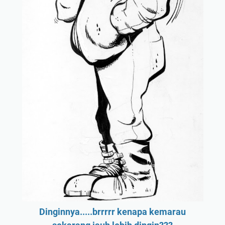
Dinginnya.....brrrrr kenapa kemarau